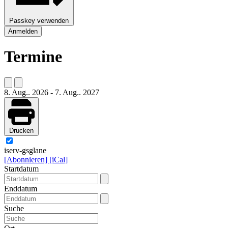
Passkey verwenden
Anmelden
Termine
8. Aug.. 2026
-
7. Aug.. 2027
Drucken
iserv-gsglane
[Abonnieren]
[iCal]
Startdatum
Enddatum
Suche